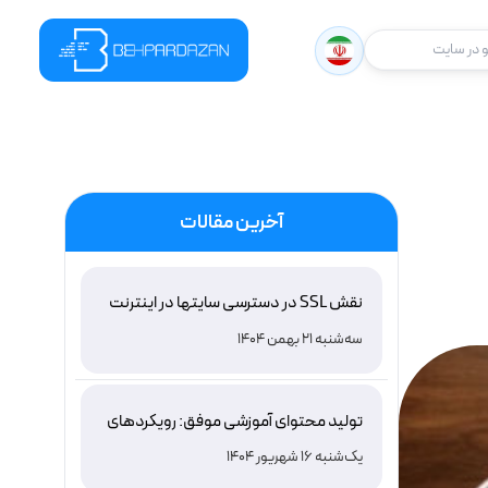
در سایت
آخرین مقالات
نقش SSL در دسترسی سایتها در اینترنت
ملی ایران و باور غلط درباره دامنه های IR
سه‌شنبه 21 بهمن 1404
تولید محتوای آموزشی موفق: رویکردهای
نوین و اثربخش
یک‌شنبه 16 شهریور 1404