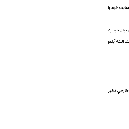
سايت خود را
بيان ميدارد
 البته آيتم
 خارجي نظير