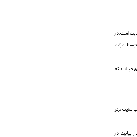
سايت است.در
که توسط شرکت
ی میباشد که
ار را به صورت تخصصي انجام ميدهد و با توجه به آيتم هاي مختلفي سايتها را رتبه بندي مي کند.اين سايت همه روزه 500 وب سايت برتر
 بيابيد. در