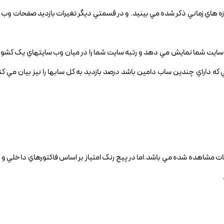
بازه هاي زماني ذکر شده مي بينيد. و در قسمتي ديگر تغيرات بازديد صفحات وب 
سايت شما نمايش مي دهد و رتبه سايت شما را در ميان وب سايتهاي يک کشور 
که داراي چندين ساب دامين باشد درصد بازديد به کل سابها را نيز بيان مي کند.
حات مشاهده شده مي باشد.اما در پيج رنک امتياز بر اساس فاکتورهاي داخلي و