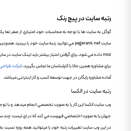
رتبه سايت در پيج رنک
گوگل به سايت ها با توجه به محاسبات خود امتيازي از صفر تعا
سايت pagerank.net مي توانيد رتبه سايت خود را ب
moz داده مي شود.براي گرفتن اعتبار بيشتر بايد لينک سايت در سايتهاي با اعتبار بالاي بيست قرار داده شود.
براي مشاوره همين حالا با کارشناسان ما تماس بگيريد:
شرکت طراحی
آماده مشاوره رایگان در جهت توسعه کسب و کار اینترنتی میباشد.
رتبه سايت در الکسا
جهان را به صورت اختصاصي فهرست مي کند که در اي ليست چند سايت ا
در اين وب سايت تغييرات رتبه خود را ميتوانيد همه روزه نسبت به