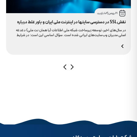
21 بهمن
|
102 بازدید
نقش SSL در دسترسی سایتها در اینترنت ملی ایران و باور غلط درباره
دامنه های IR
در سال‌های اخیر، توسعه زیرساخت شبکه ملی اطلاعات (یا همان نت ملی) دغدغه
اصلی مدیران وب‌سایت‌های ایرانی شده است. سؤال اساسی این است: در شرایط
محدودیت‌های اینترنت بین‌الملل، چگونه می‌توانیم پایداری دسترسی کاربران داخلی
به سایت خود را تضمین کنیم؟ بسیاری گمان می‌کنند تنها دامنه .ir کافی است، اما
حقیقت این است که بدون توجه به مولفه حیاتی SSL، تضمینی برای بالا آمدن سایت
در شرایط نت ملی وجود ندارد.