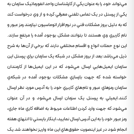
مي‌تواند خود را به عنوان يکي از کارشناسان واحد انفورماتيک سازمان به
يکي از پرسنل در يک تماس تلفني معرفي کرده و از وي درخواست کند
که به دليل بروز مشکلات فني در نرم افزار اتوماسيون نيازمند رمز عبور و
نام کاربري وي هستند تا بتوانند مشکل بوجود آمده را مرتفع سازند.
اين نوع حملات انواع و اقسام مختلفي دارند که برخي از آن‌ها به شرح
ذيل مي‌باشد:بعد از بروز مشکل در شبکه يک سازمان براي پرسنل اين
سازمان ايميل‌هايي ارسال مي‌شود که در اين ايميل‌ها از کارمندان
خواسته شده که جهت بازسازي مشکلات بوجود آمده در شبکه‌ي
سازمان رمزهاي عبور و نام‌هاي کاربري خود را به آدرس مورد نظر ارسال
کنند.ايميلي به پرسنل يک سزمان ارسال مي‌شود و در آن عنوان
مي‌شود که جهت وارد کردن اطلاعات مربوط به اضافه کاري ماه جاري،
رمز عبور خود را به اين آدرس ارسال نماييد، اينکار بايستي تا انتهاي هفته
انجام شود در غيز اينصورت حقوق‌هاي اين ماه واريز نخواهند شد.يک