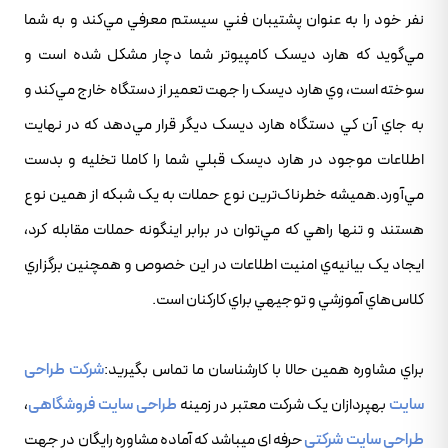
نفر خود را به عنوان پشتيبان فني سيستم معرفي مي‌کند و به شما
مي‌گويد که هارد ديسک کامپيوتر شما دچار مشکل شده است و
سوخته است، وي هارد ديسک را جهت تعمير از دستگاه خارج مي‌کند و
به جاي آن کي دستگاه هارد ديسک ديگر قرار مي‌دهد که در نهايت
اطلاعات موجود در هارد ديسک قبلي شما را کاملا تخليه و بدست
مي‌آورد.هميشه خطرناک‌ترين نوع حملات به يک شبکه از همين نوع
هستند و تنها راهي که مي‌توان در برابر اينگونه حملات مقابله کرد،
ايجاد يک بيانيه‌ي امنيت اطلاعات در اين خصوص و همچنين برگزاري
کلاس‌هاي آموزشي و توجيهي براي کارکنان است.
براي مشاوره همين حالا با کارشناسان ما تماس بگيريد:
شرکت طراحی
سایت
بهپردازان یک شرکت معتبر در زمینه
طراحی سایت فروشگاهی
،
طراحی سایت شرکتی
حرفه ای میباشد که آماده مشاوره رایگان در جهت