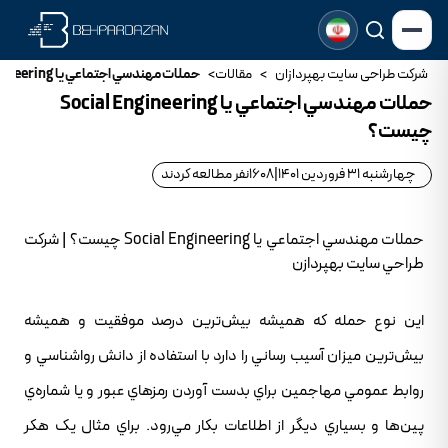
شرکت طراحی سایت بهپردازان
>
مقالات
>
حملات مهندسي اجتماعي يا Social Engineering چيست؟
حملات مهندسي اجتماعي يا Social Engineering
چيست؟
چهارشنبه 31 فروردین 1401
|
1608
نفر مطالعه کردند
حملات مهندسي اجتماعي يا Social Engineering چيست؟ | شرکت
طراحي سايت بهپردازن
اين نوع حمله که هميشه بيش‌ترين درصد موفقيت و هميشه
بيش‌ترين ميزان آسيب رساني را دارد با استفاده از دانش رواشناسي و
روابط عمومي مهاجمين براي بدست آوردن رمزهاي عبور و يا شماره‌ي
پين‌ها و بسياري ديگر از اطلاعات بکار مي‌رود. براي مثال يک هکر