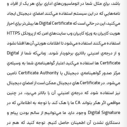
باشد، براي مثال شما در اتوماسيون‌هاي اداري براي هر يک از افراد و
نامه‌هايي که در اين سيستم استفاده مي‌کنند امضاي ديجيتال ايجاد
مي‌کنيد، اين در حالي است که Digital Certificate ها بيش‌تر براي احراز
هويت کاربران به ويژه کاربران وب سايت‌هاي امن که از پروتکل HTTPS
استفاده مي‌کنند استفاده مي‌شود تا اطلاعات هويتي آن‌ها افشا نشود
و از درجه‌ي امنيتي بالاتري برخوردار شوند. زماني‌که شما از Digital
Certificate ها استفاده مي‌کنيد اعتبار گواهينامه‌ي شما به وسيله‌ي
مرکز صدور گواهينامه‌ي ديجيتال يا Certificate Authority تامين
مي‌شود. در Certificate هاي ديجيتال ممکن است از امضاي ديجيتال
نيز استفاده شود که درجه‌ي امنيتي آن را بالاتر مي‌برد، در چنين
مواقعي اگر هکر بتواند CA ما را هک کند با توجه به اطلاعاتي که در
Digital Signature وجود دارد ما مي‌توانيم از سالم بودن پيام و
دستکاري نشدن آن اطمينان حاصل کنيم. توجه کنيد که هم در