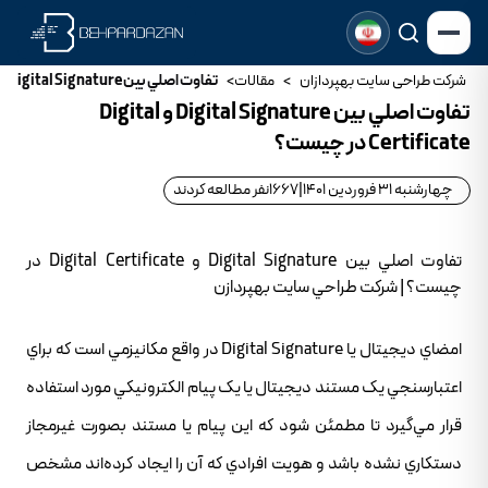
شرکت طراحی سایت بهپردازان
>
مقالات
>
تفاوت اصلي بين Digital Signature و Digital Certificate در چيست؟
تفاوت اصلي بين Digital Signature و Digital
Certificate در چيست؟
چهارشنبه 31 فروردین 1401
|
1667
نفر مطالعه کردند
تفاوت اصلي بين Digital Signature و Digital Certificate در
چيست؟ | شرکت طراحي سايت بهپردازن
امضاي ديجيتال يا Digital Signature در واقع مکانيزمي است که براي
اعتبارسنجي يک مستند ديجيتال يا يک پيام الکترونيکي مورد استفاده
قرار مي‌گيرد تا مطمئن شود که اين پيام يا مستند بصورت غيرمجاز
دستکاري نشده باشد و هويت افرادي که آن را ايجاد کرده‌اند مشخص