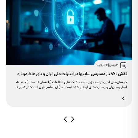
21 بهمن
|
123 بازدید
نقش SSL در دسترسی سایتها در اینترنت ملی ایران و باور غلط درباره
دامنه های IR
در سال‌های اخیر، توسعه زیرساخت شبکه ملی اطلاعات (یا همان نت ملی) دغدغه
اصلی مدیران وب‌سایت‌های ایرانی شده است. سؤال اساسی این است: در شرایط
محدودیت‌های اینترنت بین‌الملل، چگونه می‌توانیم پایداری دسترسی کاربران داخلی
به سایت خود را تضمین کنیم؟ بسیاری گمان می‌کنند تنها دامنه .ir کافی است، اما
حقیقت این است که بدون توجه به مولفه حیاتی SSL، تضمینی برای بالا آمدن سایت
در شرایط نت ملی وجود ندارد.