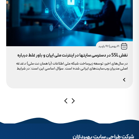
21 بهمن
|
96 بازدید
نقش SSL در دسترسی سایتها در اینترنت ملی ایران و باور غلط درباره
دامنه های IR
در سال‌های اخیر، توسعه زیرساخت شبکه ملی اطلاعات (یا همان نت ملی) دغدغه
اصلی مدیران وب‌سایت‌های ایرانی شده است. سؤال اساسی این است: در شرایط
محدودیت‌های اینترنت بین‌الملل، چگونه می‌توانیم پایداری دسترسی کاربران داخلی
به سایت خود را تضمین کنیم؟ بسیاری گمان می‌کنند تنها دامنه .ir کافی است، اما
حقیقت این است که بدون توجه به مولفه حیاتی SSL، تضمینی برای بالا آمدن سایت
در شرایط نت ملی وجود ندارد.
شرکت طراحی سایت بهپردازان