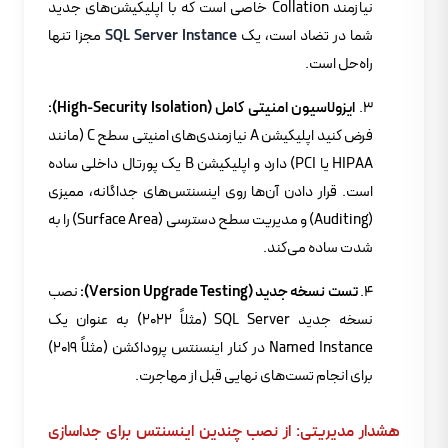
نیازمند Collation خاصی است که با اپلیکیشن‌های جدید
شما در تضاد است، یک
SQL Server Instance
مجزا تنها
راه‌حل است.
ایزولاسیون امنیتی کامل (High-Security Isolation):
فرض کنید اپلیکیشن A نیازمندی‌های امنیتی سطح C (مانند
HIPAA یا PCI) دارد و اپلیکیشن B یک پورتال داخلی ساده
است. قرار دادن آن‌ها روی اینسنتس‌های جداگانه، ممیزی
(Auditing) و مدیریت سطح دسترسی (Surface Area) را به
شدت ساده می‌کند.
تست نسخه جدید (Version Upgrade Testing):
نصب
نسخه جدید SQL Server (مثلاً ۲۰۲۲) به عنوان یک
Named Instance در کنار اینسنتس پروداکشن (مثلاً ۲۰۱۹)
برای انجام تست‌های نهایی قبل از مهاجرت.
هشدار مدیریتی: از نصب چندین اینسنتس برای جداسازی