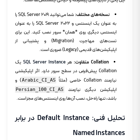
این یکی از کاربردهای پیشرفته و حیاتی اینسنتس‌ها است:
نسخه‌های مختلف:
شما می‌توانید SQL Server 2019 را
به عنوان یک اینسنتس و SQL Server 2022 را به عنوان
اینسنتس دیگری روی *همان* سرور نصب کنید. این برای
تست‌های مهاجرت (Migration) و پشتیبانی از
اپلیکیشن‌های قدیمی (Legacy) ضروری است.
Collation متفاوت:
هر
SQL Server Instance
یک
Collation پیش‌فرض در سطح سرور دارد. اگر اپلیکیشنی
نیازمند Collation خاصی (مثلاً
) و
Arabic_CI_AS
اپلیکیشن دیگری نیازمند
Persian_100_CI_AS
باشد، تنها راه‌حل، نصب آن‌ها روی اینسنتس‌های مجزاست.
تحلیل فنی: Default Instance در برابر
Named Instances