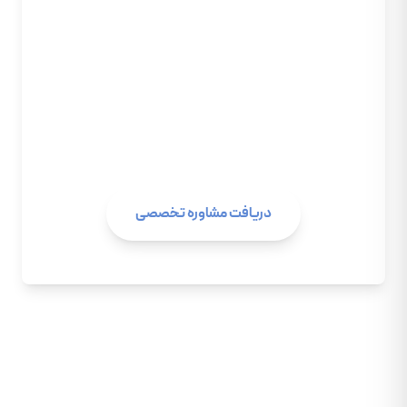
مواجه هستید؟
تیم متخصصان «بهپردازان» آماده ارائه مشاوره
تخصصی در زمینه طراحی، پیاده‌سازی و بهینه‌سازی
معماری‌های پیچیده SQL Server، از On-Premise تا
Azure است.
دریافت مشاوره تخصصی
بهپردازان