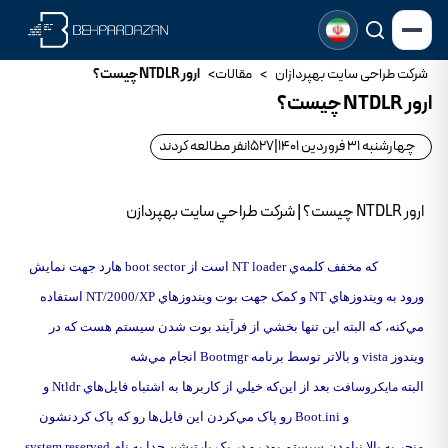
شرکت طراحی سایت بهپردازان
>
مقالات
>
ارور NTDLR چيست؟
ارور NTDLR چيست؟
چهارشنبه 31 فروردین 1401
|
1527
نفر مطالعه کردند
ارور NTDLR چيست؟ | شرکت طراحي سايت بهپردازن
NTDLR که مخفف کلمه‌ي NT loader است از boot sector هارد جهت نمايش
ورود به ويندوزهاي NT و کمک جهت بوت ويندوزهاي NT/2000/XP استفاده
مي‌کنه، که البته اين تنها بخشي از فرآيند بوت شدن سيستم هست که در
ويندوز vista و بالاتر توسط برنامه Bootmgr انجام مي‌شه
البته
بعد از اين‌که خيلي از کاربرها به اشتباه فايل‌هاي Ntldr و
مايکروسافت
Ntdetect.com و Boot.ini رو پاک مي‌کردن اين فايل‌ها رو که پاک کردنشون
منجر به بالا نيامدن سيستم بود رو در يک پارتيشن جدا به نام
system reserved