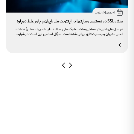
21 بهمن
|
102 بازدید
نقش SSL در دسترسی سایتها در اینترنت ملی ایران و باور غلط درباره
دامنه های IR
در سال‌های اخیر، توسعه زیرساخت شبکه ملی اطلاعات (یا همان نت ملی) دغدغه
اصلی مدیران وب‌سایت‌های ایرانی شده است. سؤال اساسی این است: در شرایط
محدودیت‌های اینترنت بین‌الملل، چگونه می‌توانیم پایداری دسترسی کاربران داخلی
به سایت خود را تضمین کنیم؟ بسیاری گمان می‌کنند تنها دامنه .ir کافی است، اما
حقیقت این است که بدون توجه به مولفه حیاتی SSL، تضمینی برای بالا آمدن سایت
در شرایط نت ملی وجود ندارد.