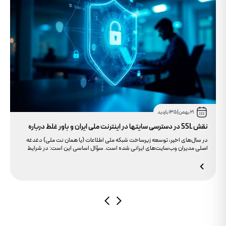
21 بهمن
|
135 بازدید
نقش SSL در دسترسی سایتها در اینترنت ملی ایران و باور غلط درباره
دامنه های IR
در سال‌های اخیر، توسعه زیرساخت شبکه ملی اطلاعات (یا همان نت ملی) دغدغه
اصلی مدیران وب‌سایت‌های ایرانی شده است. سؤال اساسی این است: در شرایط
محدودیت‌های اینترنت بین‌الملل، چگونه می‌توانیم پایداری دسترسی کاربران داخلی
به سایت خود را تضمین کنیم؟ بسیاری گمان می‌کنند تنها دامنه .ir کافی است، اما
حقیقت این است که بدون توجه به مولفه حیاتی SSL، تضمینی برای بالا آمدن سایت
در شرایط نت ملی وجود ندارد.