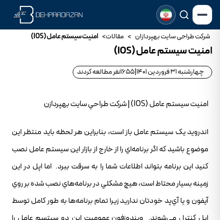
شرکت طراحی سایت بهپردازان
>
مقالات
>
امنيت سيستم عامل (IOS)
امنيت سيستم عامل (IOS)
چهارشنبه 31 فروردین 1401
|
1655
نفر مطالعه کردند
امنيت سيستم عامل (IOS) | شرکت طراحي سايت بهپردازن
اندرويد يک سيستم عامل باز است، بنابراين هر لحظه بايد منتظر اين
موضوع باشيد که اگر برنامه‌اي را از خارج از بازار اين سيستم عامل نصب
کنيد اين برنامه بتواند اطلاعات شما را به سرقت ببرد. اما اپل در اين
زمينه بسيار محتاط است، هيچ مشکلي در برنامه‌هاي نصب شده بر روي
آيفون و يا آي‌پد خودتان نداريد زيرا تمام برنامه‌ها به طور کامل توسط
اپل کنترل مي‌شوند. ويندوزفون عموميت اين دو سيتسم عامل را