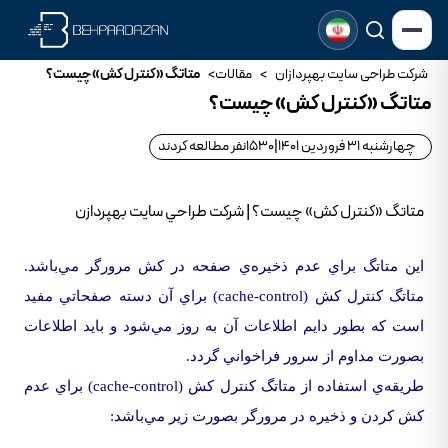
شرکت طراحی سایت بهپردازان
>
مقالات
>
متاتگ «کنترل کش» چيست؟
متاتگ «کنترل کش» چيست؟
چهارشنبه 31 فروردین 1401
|
1530
نفر مطالعه کردند
متاتگ «کنترل کش» چيست؟ | شرکت طراحي سايت بهپردازن
اين متاتگ براي عدم ذخيره‌ي صفحه در کش مرورگر مي‌باشد.
متاتگ کنترل کش (cache-control) براي آن دسته صفحاتي مفيد
است که بطور دايم اطلاعات آن به روز مي‌شود و بايد اطلاعات
بصورت مداوم از سرور فراخواني گردد.
طريقه‌ي استفاده از متاتگ کنترل کش (cache-control) براي عدم
کش کردن و ذخيره در مرورگر بصورت زير مي‌باشد: